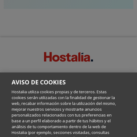
SOBRE ESTE BLOG:
AVISO DE COOKIES
Escrito por el equipo de Comunicación de Hostalia, dirigido por
Inma Castellanos, en el que conversamos sobre Hosting,
Hostalia utiliza cookies propias y de terceros. Estas
Internet y Tecnología.
cookies serán utilizadas con la finalidad de gestionar la
web, recabar información sobre la utilización del mismo,
mejorar nuestros servicios y mostrarte anuncios
Política de privacidad
personalizados relacionados con tus preferencias en
base a un perfil elaborado a partir de tus hábitos y el
análisis de tu comportamiento dentro de la web de
Política de cookies
Hostalia (por ejemplo, secciones visitadas, consultas