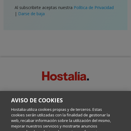
Al subscribirte aceptas nuestra
Política de Privacidad
|
Darse de baja
SOBRE ESTE BLOG:
AVISO DE COOKIES
Escrito por el equipo de Comunicación de Hostalia, dirigido por
Inma Castellanos, en el que conversamos sobre Hosting,
Hostalia utiliza cookies propias y de terceros. Estas
Internet y Tecnología.
cookies serán utilizadas con la finalidad de gestionar la
web, recabar información sobre la utilización del mismo,
mejorar nuestros servicios y mostrarte anuncios
Política de privacidad