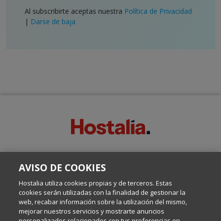
Al subscribirte aceptas nuestra
Política de Privacidad
|
Darse de baja
SOBRE ESTE BLOG:
AVISO DE COOKIES
Escrito por el equipo de Comunicación de Hostalia, dirigido por
Inma Castellanos, en el que conversamos sobre Hosting,
Hostalia utiliza cookies propias y de terceros. Estas
Internet y Tecnología.
cookies serán utilizadas con la finalidad de gestionar la
web, recabar información sobre la utilización del mismo,
mejorar nuestros servicios y mostrarte anuncios
Política de privacidad
personalizados relacionados con tus preferencias en