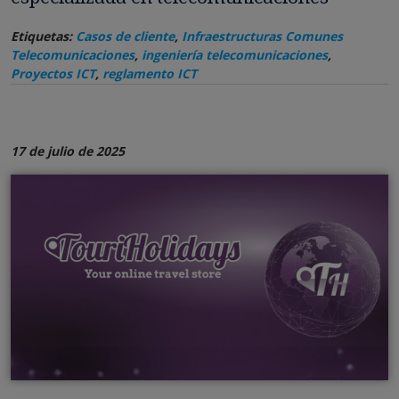
Etiquetas:
Casos de cliente
,
Infraestructuras Comunes
Telecomunicaciones
,
ingeniería telecomunicaciones
,
Proyectos ICT
,
reglamento ICT
17 de julio de 2025