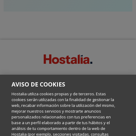
SOBRE ESTE BLOG:
AVISO DE COOKIES
Escrito por el equipo de Comunicación de Hostalia, dirigido por
Inma Castellanos, en el que conversamos sobre Hosting,
Hostalia utiliza cookies propias y de terceros. Estas
Internet y Tecnología.
cookies serán utilizadas con la finalidad de gestionar la
web, recabar información sobre la utilización del mismo,
mejorar nuestros servicios y mostrarte anuncios
Política de privacidad
personalizados relacionados con tus preferencias en
base a un perfil elaborado a partir de tus hábitos y el
análisis de tu comportamiento dentro de la web de
Política de cookies
Hostalia (por ejemplo, secciones visitadas, consultas