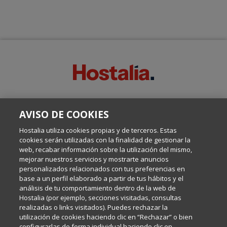
SOBRE ESTE BLOG:
AVISO DE COOKIES
Escrito por el equipo de Comunicación de Hostalia, dirigido por
Inma Castellanos, en el que conversamos sobre Hosting,
Hostalia utiliza cookies propias y de terceros. Estas
Internet y Tecnología.
cookies serán utilizadas con la finalidad de gestionar la
web, recabar información sobre la utilización del mismo,
mejorar nuestros servicios y mostrarte anuncios
Política de privacidad
personalizados relacionados con tus preferencias en
base a un perfil elaborado a partir de tus hábitos y el
análisis de tu comportamiento dentro de la web de
Política de cookies
Hostalia (por ejemplo, secciones visitadas, consultas
realizadas o links visitados). Puedes rechazar la
utilización de cookies haciendo clic en “Rechazar” o bien
Aviso legal
configurarlas de forma individual haciendo clic en