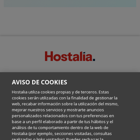
SOBRE ESTE BLOG:
AVISO DE COOKIES
Escrito por el equipo de Comunicación de Hostalia, dirigido por
Inma Castellanos, en el que conversamos sobre Hosting,
Hostalia utiliza cookies propias y de terceros. Estas
Internet y Tecnología.
cookies serán utilizadas con la finalidad de gestionar la
web, recabar información sobre la utilización del mismo,
mejorar nuestros servicios y mostrarte anuncios
Política de privacidad
personalizados relacionados con tus preferencias en
base a un perfil elaborado a partir de tus hábitos y el
análisis de tu comportamiento dentro de la web de
Política de cookies
Hostalia (por ejemplo, secciones visitadas, consultas
realizadas o links visitados). Puedes rechazar la