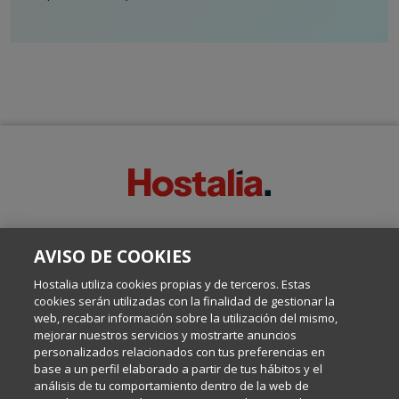
SOBRE ESTE BLOG:
AVISO DE COOKIES
Escrito por el equipo de Comunicación de Hostalia, dirigido por
Inma Castellanos, en el que conversamos sobre Hosting,
Hostalia utiliza cookies propias y de terceros. Estas
Internet y Tecnología.
cookies serán utilizadas con la finalidad de gestionar la
web, recabar información sobre la utilización del mismo,
mejorar nuestros servicios y mostrarte anuncios
Política de privacidad
personalizados relacionados con tus preferencias en
base a un perfil elaborado a partir de tus hábitos y el
análisis de tu comportamiento dentro de la web de
Política de cookies