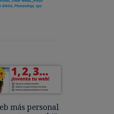
rdiet
,
crear webs
,
JPEGs
 bikini
,
Photoshop
,
vps
web más personal