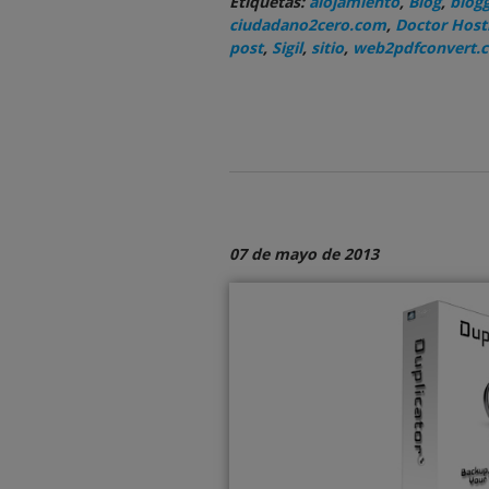
Etiquetas:
alojamiento
,
Blog
,
blog
ciudadano2cero.com
,
Doctor Host
post
,
Sigil
,
sitio
,
web2pdfconvert.
07 de mayo de 2013