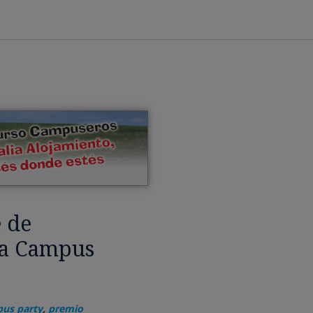
 de
la Campus
us party
,
premio