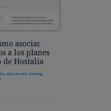
ómo asociar
s a los planes
 de Hostalia
ios
,
Guía de uso
,
Hosting
,
l