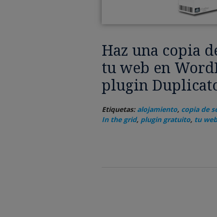
Haz una copia d
tu web en WordP
plugin Duplicat
Etiquetas:
alojamiento
,
copia de s
In the grid
,
plugin gratuito
,
tu we