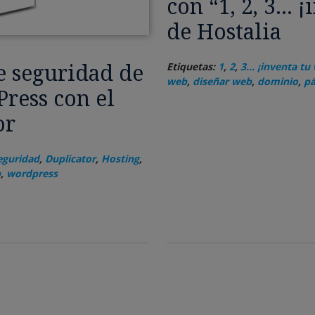
con “1, 2, 3… ¡
de Hostalia
e seguridad de
Etiquetas:
1
,
2
,
3... ¡inventa tu
web
,
diseñar web
,
dominio
,
pá
ress con el
or
eguridad
,
Duplicator
,
Hosting
,
b
,
wordpress