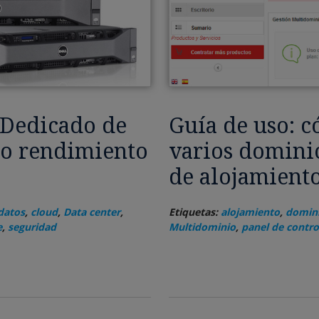
 Dedicado de
Guía de uso: c
mo rendimiento
varios dominio
de alojamiento
datos
,
cloud
,
Data center
,
Etiquetas:
alojamiento
,
domin
e
,
seguridad
Multidominio
,
panel de contro