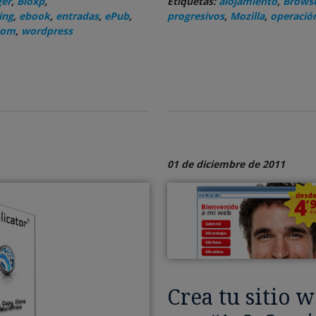
ger
,
Bloxp
,
Etiquetas:
alojamiento
,
Browse
ing
,
ebook
,
entradas
,
ePub
,
progresivos
,
Mozilla
,
operación
com
,
wordpress
01 de diciembre de 2011
Crea tu sitio 