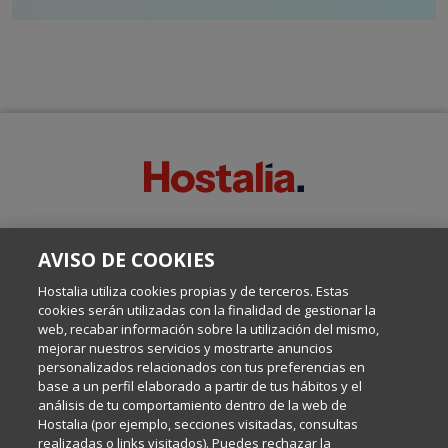
SOBRE ESTE BLOG:
AVISO DE COOKIES
Escrito por el equipo de Comunicación de Hostalia, dirigido por
Inma Castellanos, en el que conversamos sobre Hosting,
Hostalia utiliza cookies propias y de terceros. Estas
Internet y Tecnología.
cookies serán utilizadas con la finalidad de gestionar la
web, recabar información sobre la utilización del mismo,
mejorar nuestros servicios y mostrarte anuncios
Política de privacidad
personalizados relacionados con tus preferencias en
base a un perfil elaborado a partir de tus hábitos y el
análisis de tu comportamiento dentro de la web de
Política de cookies
Hostalia (por ejemplo, secciones visitadas, consultas
realizadas o links visitados). Puedes rechazar la