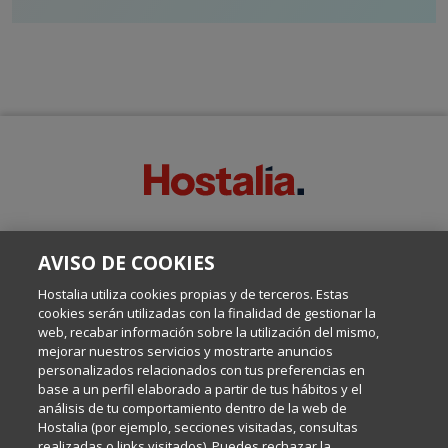
SOBRE ESTE BLOG:
AVISO DE COOKIES
Escrito por el equipo de Comunicación de Hostalia, dirigido por
Inma Castellanos, en el que conversamos sobre Hosting,
Hostalia utiliza cookies propias y de terceros. Estas
Internet y Tecnología.
cookies serán utilizadas con la finalidad de gestionar la
web, recabar información sobre la utilización del mismo,
mejorar nuestros servicios y mostrarte anuncios
Política de privacidad
personalizados relacionados con tus preferencias en
base a un perfil elaborado a partir de tus hábitos y el
análisis de tu comportamiento dentro de la web de
Política de cookies
Hostalia (por ejemplo, secciones visitadas, consultas
realizadas o links visitados). Puedes rechazar la