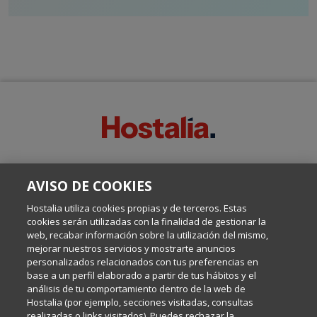
SOBRE ESTE BLOG:
AVISO DE COOKIES
Escrito por el equipo de Comunicación de Hostalia, dirigido por
Inma Castellanos, en el que conversamos sobre Hosting,
Hostalia utiliza cookies propias y de terceros. Estas
Internet y Tecnología.
cookies serán utilizadas con la finalidad de gestionar la
web, recabar información sobre la utilización del mismo,
mejorar nuestros servicios y mostrarte anuncios
Política de privacidad
personalizados relacionados con tus preferencias en
base a un perfil elaborado a partir de tus hábitos y el
análisis de tu comportamiento dentro de la web de
Política de cookies
Hostalia (por ejemplo, secciones visitadas, consultas
realizadas o links visitados). Puedes rechazar la