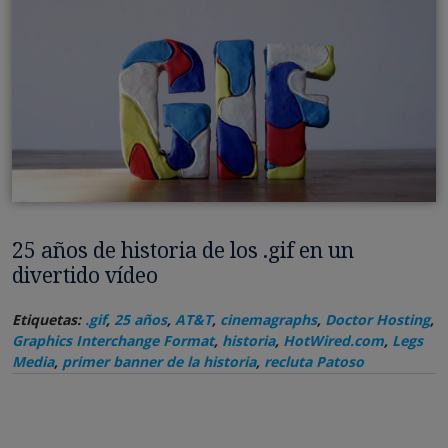
25 años de historia de los .gif en un
divertido vídeo
Etiquetas:
.gif
,
25 años
,
AT&T
,
cinemagraphs
,
Doctor Hosting
,
Graphics Interchange Format
,
historia
,
HotWired.com
,
Legs
Media
,
primer banner de la historia
,
recluta Patoso