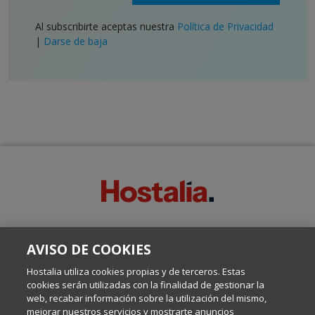
Al subscribirte aceptas nuestra
Política de Privacidad
|
Darse de baja
SOBRE ESTE BLOG:
AVISO DE COOKIES
Escrito por el equipo de Comunicación de Hostalia, dirigido por
Inma Castellanos, en el que conversamos sobre Hosting,
Hostalia utiliza cookies propias y de terceros. Estas
Internet y Tecnología.
cookies serán utilizadas con la finalidad de gestionar la
web, recabar información sobre la utilización del mismo,
mejorar nuestros servicios y mostrarte anuncios