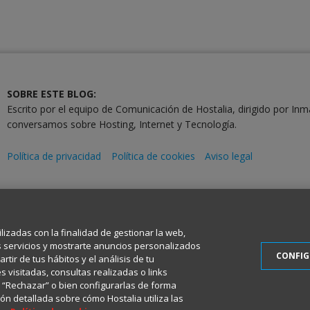
SOBRE ESTE BLOG:
Escrito por el equipo de Comunicación de Hostalia, dirigido por Inm
conversamos sobre Hosting, Internet y Tecnología.
Política de privacidad
Política de cookies
Aviso legal
2001-2026 © Copyright
Todos los Derechos Reservados
ilizadas con la finalidad de gestionar la web,
s servicios y mostrarte anuncios personalizados
CONFI
tir de tus hábitos y el análisis de tu
 visitadas, consultas realizadas o links
en “Rechazar” o bien configurarlas de forma
ón detallada sobre cómo Hostalia utiliza las