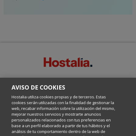
SOBRE ESTE BLOG:
AVISO DE COOKIES
Escrito por el equipo de Comunicación de Hostalia, dirigido por
Inma Castellanos, en el que conversamos sobre Hosting,
Hostalia utiliza cookies propias y de terceros. Estas
Internet y Tecnología.
cookies serán utilizadas con la finalidad de gestionar la
web, recabar información sobre la utilización del mismo,
mejorar nuestros servicios y mostrarte anuncios
Política de privacidad
personalizados relacionados con tus preferencias en
base a un perfil elaborado a partir de tus hábitos y el
análisis de tu comportamiento dentro de la web de
Política de cookies