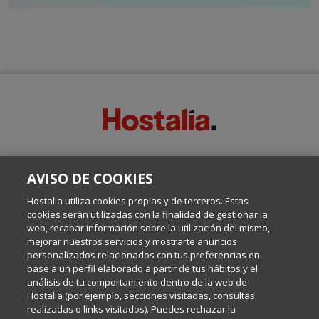
SOBRE ESTE BLOG:
AVISO DE COOKIES
Escrito por el equipo de Comunicación de Hostalia, dirigido por
Inma Castellanos, en el que conversamos sobre Hosting,
Hostalia utiliza cookies propias y de terceros. Estas
Internet y Tecnología.
cookies serán utilizadas con la finalidad de gestionar la
web, recabar información sobre la utilización del mismo,
mejorar nuestros servicios y mostrarte anuncios
Política de privacidad
personalizados relacionados con tus preferencias en
base a un perfil elaborado a partir de tus hábitos y el
análisis de tu comportamiento dentro de la web de
Política de cookies
Hostalia (por ejemplo, secciones visitadas, consultas
realizadas o links visitados). Puedes rechazar la