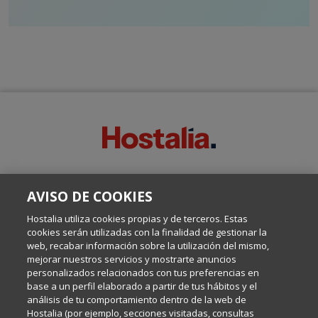
SOBRE ESTE BLOG:
AVISO DE COOKIES
Escrito por el equipo de Comunicación de Hostalia, dirigido por
Inma Castellanos, en el que conversamos sobre Hosting,
Hostalia utiliza cookies propias y de terceros. Estas
Internet y Tecnología.
cookies serán utilizadas con la finalidad de gestionar la
web, recabar información sobre la utilización del mismo,
mejorar nuestros servicios y mostrarte anuncios
Política de privacidad
personalizados relacionados con tus preferencias en
base a un perfil elaborado a partir de tus hábitos y el
análisis de tu comportamiento dentro de la web de
Política de cookies
Hostalia (por ejemplo, secciones visitadas, consultas