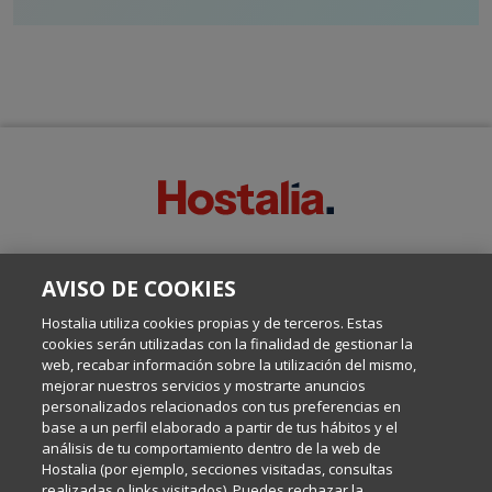
SOBRE ESTE BLOG:
AVISO DE COOKIES
Escrito por el equipo de Comunicación de Hostalia, dirigido por
Inma Castellanos, en el que conversamos sobre Hosting,
Hostalia utiliza cookies propias y de terceros. Estas
Internet y Tecnología.
cookies serán utilizadas con la finalidad de gestionar la
web, recabar información sobre la utilización del mismo,
mejorar nuestros servicios y mostrarte anuncios
Política de privacidad
personalizados relacionados con tus preferencias en
base a un perfil elaborado a partir de tus hábitos y el
análisis de tu comportamiento dentro de la web de
Política de cookies
Hostalia (por ejemplo, secciones visitadas, consultas
realizadas o links visitados). Puedes rechazar la