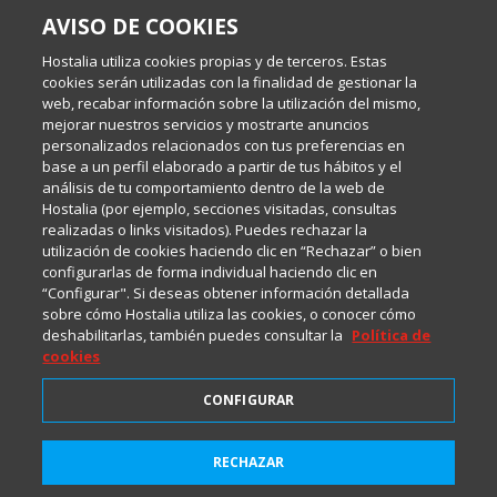
AVISO DE COOKIES
Escrito por el equipo de Comunicación de Hostalia, dirigido por
Inma Castellanos, en el que conversamos sobre Hosting,
Hostalia utiliza cookies propias y de terceros. Estas
Internet y Tecnología.
cookies serán utilizadas con la finalidad de gestionar la
web, recabar información sobre la utilización del mismo,
mejorar nuestros servicios y mostrarte anuncios
Política de privacidad
personalizados relacionados con tus preferencias en
base a un perfil elaborado a partir de tus hábitos y el
análisis de tu comportamiento dentro de la web de
Política de cookies
Hostalia (por ejemplo, secciones visitadas, consultas
realizadas o links visitados). Puedes rechazar la
utilización de cookies haciendo clic en “Rechazar” o bien
Aviso legal
configurarlas de forma individual haciendo clic en
“Configurar". Si deseas obtener información detallada
sobre cómo Hostalia utiliza las cookies, o conocer cómo
deshabilitarlas, también puedes consultar la
Política de
cookies
CONFIGURAR
2001-2026 © Copyright
RECHAZAR
Todos los Derechos Reservados