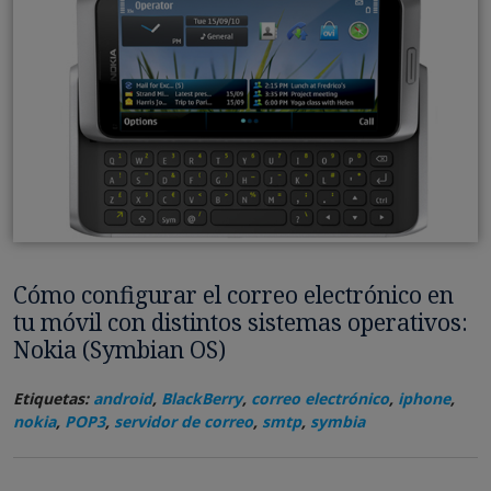
Cómo configurar el correo electrónico en
tu móvil con distintos sistemas operativos:
Nokia (Symbian OS)
Etiquetas:
android
,
BlackBerry
,
correo electrónico
,
iphone
,
nokia
,
POP3
,
servidor de correo
,
smtp
,
symbia