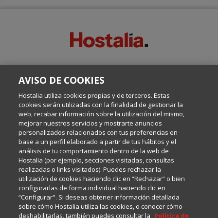
SOBRE ESTE BLOG:
AVISO DE COOKIES
Escrito por el equipo de Comunicación de Hostalia, dirigido por
Inma Castellanos, en el que conversamos sobre Hosting,
Hostalia utiliza cookies propias y de terceros. Estas
Internet y Tecnología.
cookies serán utilizadas con la finalidad de gestionar la
web, recabar información sobre la utilización del mismo,
mejorar nuestros servicios y mostrarte anuncios
Política de privacidad
personalizados relacionados con tus preferencias en
base a un perfil elaborado a partir de tus hábitos y el
análisis de tu comportamiento dentro de la web de
Política de cookies
Hostalia (por ejemplo, secciones visitadas, consultas
realizadas o links visitados). Puedes rechazar la
utilización de cookies haciendo clic en “Rechazar” o bien
Aviso legal
configurarlas de forma individual haciendo clic en
“Configurar". Si deseas obtener información detallada
sobre cómo Hostalia utiliza las cookies, o conocer cómo
deshabilitarlas, también puedes consultar la
Política de