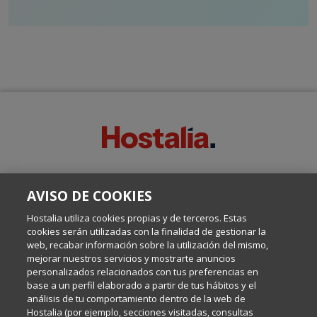
SOBRE ESTE BLOG:
AVISO DE COOKIES
Escrito por el equipo de Comunicación de Hostalia, dirigido por
Inma Castellanos, en el que conversamos sobre Hosting,
Hostalia utiliza cookies propias y de terceros. Estas
Internet y Tecnología.
cookies serán utilizadas con la finalidad de gestionar la
web, recabar información sobre la utilización del mismo,
mejorar nuestros servicios y mostrarte anuncios
Política de privacidad
personalizados relacionados con tus preferencias en
base a un perfil elaborado a partir de tus hábitos y el
análisis de tu comportamiento dentro de la web de
Política de cookies
Hostalia (por ejemplo, secciones visitadas, consultas