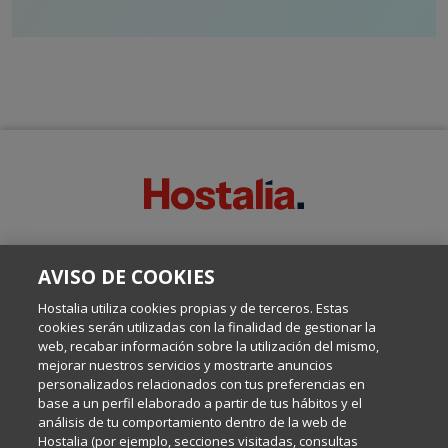
SOBRE ESTE BLOG:
AVISO DE COOKIES
Escrito por el equipo de Comunicación de Hostalia, dirigido por
Inma Castellanos, en el que conversamos sobre Hosting,
Hostalia utiliza cookies propias y de terceros. Estas
Internet y Tecnología.
cookies serán utilizadas con la finalidad de gestionar la
web, recabar información sobre la utilización del mismo,
mejorar nuestros servicios y mostrarte anuncios
Política de privacidad
personalizados relacionados con tus preferencias en
base a un perfil elaborado a partir de tus hábitos y el
análisis de tu comportamiento dentro de la web de
Política de cookies
Hostalia (por ejemplo, secciones visitadas, consultas