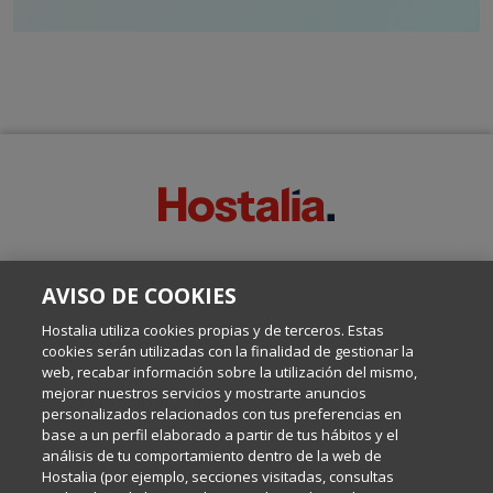
SOBRE ESTE BLOG:
AVISO DE COOKIES
Escrito por el equipo de Comunicación de Hostalia, dirigido por
Inma Castellanos, en el que conversamos sobre Hosting,
Hostalia utiliza cookies propias y de terceros. Estas
Internet y Tecnología.
cookies serán utilizadas con la finalidad de gestionar la
web, recabar información sobre la utilización del mismo,
mejorar nuestros servicios y mostrarte anuncios
Política de privacidad
personalizados relacionados con tus preferencias en
base a un perfil elaborado a partir de tus hábitos y el
análisis de tu comportamiento dentro de la web de
Política de cookies
Hostalia (por ejemplo, secciones visitadas, consultas