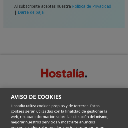
Al subscribirte aceptas nuestra
Política de Privacidad
|
Darse de baja
SOBRE ESTE BLOG:
AVISO DE COOKIES
Escrito por el equipo de Comunicación de Hostalia, dirigido por
Inma Castellanos, en el que conversamos sobre Hosting,
Hostalia utiliza cookies propias y de terceros. Estas
Internet y Tecnología.
cookies serán utilizadas con la finalidad de gestionar la
web, recabar información sobre la utilización del mismo,
mejorar nuestros servicios y mostrarte anuncios
Política de privacidad
personalizados relacionados con tus preferencias en