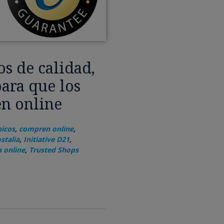
os de calidad,
ara que los
n online
nicos
,
compren online
,
stalia
,
Initiative D21
,
a online
,
Trusted Shops