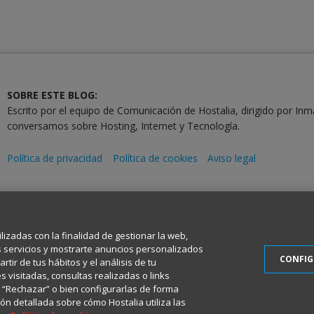
SOBRE ESTE BLOG:
Escrito por el equipo de Comunicación de Hostalia, dirigido por Inm
conversamos sobre Hosting, Internet y Tecnología.
Política de privacidad
Política de cookies
Aviso legal
2001-2026 © Copyright
Todos los Derechos Reservados
ilizadas con la finalidad de gestionar la web,
s servicios y mostrarte anuncios personalizados
CONFI
tir de tus hábitos y el análisis de tu
 visitadas, consultas realizadas o links
en “Rechazar” o bien configurarlas de forma
ón detallada sobre cómo Hostalia utiliza las