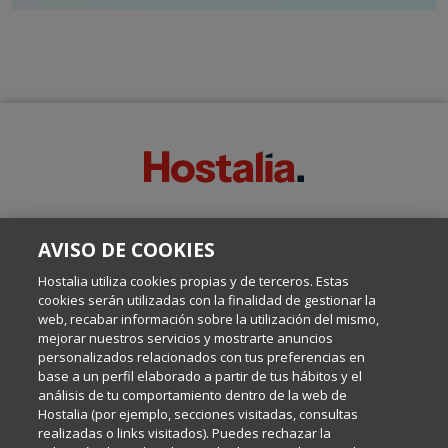
SOBRE ESTE BLOG:
AVISO DE COOKIES
Escrito por el equipo de Comunicación de Hostalia, dirigido por
Inma Castellanos, en el que conversamos sobre Hosting,
Hostalia utiliza cookies propias y de terceros. Estas
Internet y Tecnología.
cookies serán utilizadas con la finalidad de gestionar la
web, recabar información sobre la utilización del mismo,
mejorar nuestros servicios y mostrarte anuncios
Política de privacidad
personalizados relacionados con tus preferencias en
base a un perfil elaborado a partir de tus hábitos y el
análisis de tu comportamiento dentro de la web de
Política de cookies
Hostalia (por ejemplo, secciones visitadas, consultas
realizadas o links visitados). Puedes rechazar la