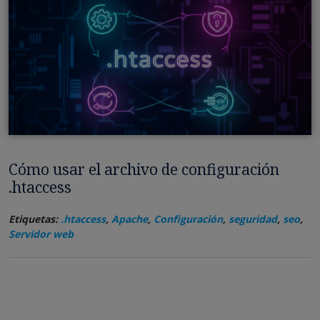
Cómo usar el archivo de configuración
.htaccess
Etiquetas:
.htaccess
,
Apache
,
Configuración
,
seguridad
,
seo
,
Servidor web