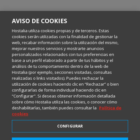
SOBRE ESTE BLOG:
AVISO DE COOKIES
Escrito por el equipo de Comunicación de Hostalia, dirigido por
Inma Castellanos, en el que conversamos sobre Hosting,
Hostalia utiliza cookies propias y de terceros. Estas
Internet y Tecnología.
cookies serán utilizadas con la finalidad de gestionar la
web, recabar información sobre la utilización del mismo,
mejorar nuestros servicios y mostrarte anuncios
Política de privacidad
personalizados relacionados con tus preferencias en
base a un perfil elaborado a partir de tus hábitos y el
análisis de tu comportamiento dentro de la web de
Política de cookies
Hostalia (por ejemplo, secciones visitadas, consultas
realizadas o links visitados). Puedes rechazar la
utilización de cookies haciendo clic en “Rechazar” o bien
Aviso legal
configurarlas de forma individual haciendo clic en
“Configurar". Si deseas obtener información detallada
sobre cómo Hostalia utiliza las cookies, o conocer cómo
deshabilitarlas, también puedes consultar la
Política de
cookies
CONFIGURAR