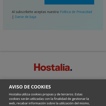
Al subscribirte aceptas nuestra
Política de Privacidad
|
Darse de baja
SOBRE ESTE BLOG:
AVISO DE COOKIES
Escrito por el equipo de Comunicación de Hostalia, dirigido por
Inma Castellanos, en el que conversamos sobre Hosting,
Hostalia utiliza cookies propias y de terceros. Estas
Internet y Tecnología.
cookies serán utilizadas con la finalidad de gestionar la
web, recabar información sobre la utilización del mismo,