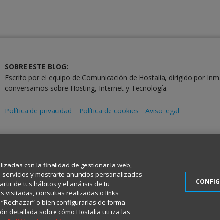
SOBRE ESTE BLOG:
Escrito por el equipo de Comunicación de Hostalia, dirigido por Inm
conversamos sobre Hosting, Internet y Tecnología.
Política de privacidad
Política de cookies
Aviso legal
2001-2026 © Copyright
Todos los Derechos Reservados
ilizadas con la finalidad de gestionar la web,
s servicios y mostrarte anuncios personalizados
CONFI
tir de tus hábitos y el análisis de tu
 visitadas, consultas realizadas o links
en “Rechazar” o bien configurarlas de forma
ón detallada sobre cómo Hostalia utiliza las