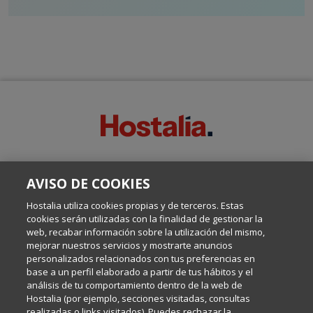
SOBRE ESTE BLOG:
AVISO DE COOKIES
Escrito por el equipo de Comunicación de Hostalia, dirigido por
Inma Castellanos, en el que conversamos sobre Hosting,
Hostalia utiliza cookies propias y de terceros. Estas
Internet y Tecnología.
cookies serán utilizadas con la finalidad de gestionar la
web, recabar información sobre la utilización del mismo,
mejorar nuestros servicios y mostrarte anuncios
Política de privacidad
personalizados relacionados con tus preferencias en
base a un perfil elaborado a partir de tus hábitos y el
análisis de tu comportamiento dentro de la web de
Política de cookies
Hostalia (por ejemplo, secciones visitadas, consultas
realizadas o links visitados). Puedes rechazar la