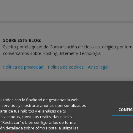
SOBRE ESTE BLOG:
Escrito por el equipo de Comunicación de Hostalia, dirigido por Inm
conversamos sobre Hosting, Internet y Tecnología.
Política de privacidad
Política de cookies
Aviso legal
2001-2026 © Copyright
Todos los Derechos Reservados
ilizadas con la finalidad de gestionar la web,
s servicios y mostrarte anuncios personalizados
CONFI
tir de tus hábitos y el análisis de tu
 visitadas, consultas realizadas o links
en “Rechazar” o bien configurarlas de forma
ón detallada sobre cómo Hostalia utiliza las