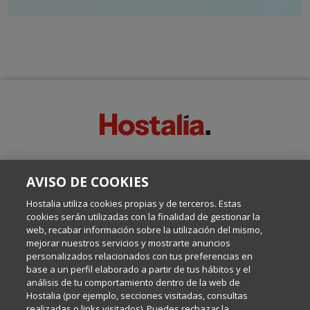
SOBRE ESTE BLOG:
AVISO DE COOKIES
Escrito por el equipo de Comunicación de Hostalia, dirigido por
Inma Castellanos, en el que conversamos sobre Hosting,
Hostalia utiliza cookies propias y de terceros. Estas
Internet y Tecnología.
cookies serán utilizadas con la finalidad de gestionar la
web, recabar información sobre la utilización del mismo,
mejorar nuestros servicios y mostrarte anuncios
Política de privacidad
personalizados relacionados con tus preferencias en
base a un perfil elaborado a partir de tus hábitos y el
análisis de tu comportamiento dentro de la web de
Política de cookies
Hostalia (por ejemplo, secciones visitadas, consultas
realizadas o links visitados). Puedes rechazar la