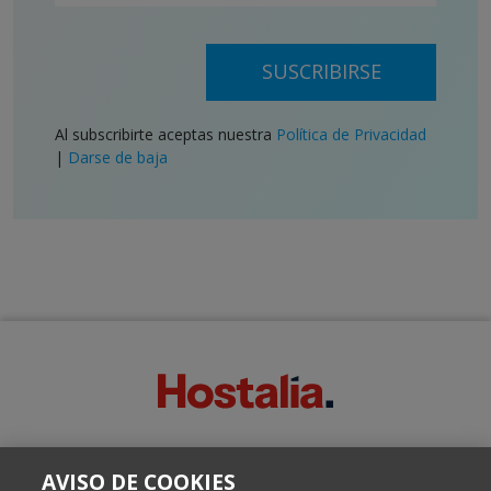
SUSCRIBIRSE
Al subscribirte aceptas nuestra
Política de Privacidad
|
Darse de baja
SOBRE ESTE BLOG:
AVISO DE COOKIES
Escrito por el equipo de Comunicación de Hostalia, dirigido por