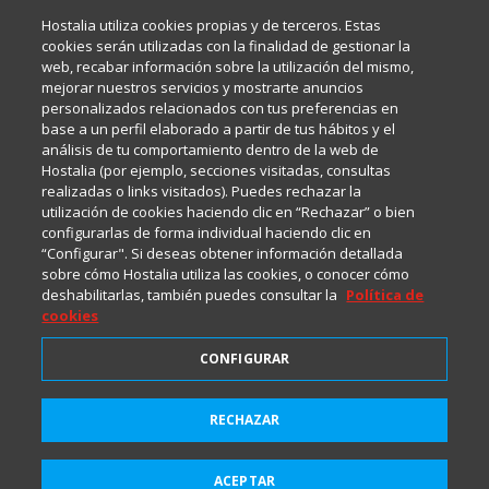
Inma Castellanos, en el que conversamos sobre Hosting,
Hostalia utiliza cookies propias y de terceros. Estas
Internet y Tecnología.
cookies serán utilizadas con la finalidad de gestionar la
web, recabar información sobre la utilización del mismo,
mejorar nuestros servicios y mostrarte anuncios
Política de privacidad
personalizados relacionados con tus preferencias en
base a un perfil elaborado a partir de tus hábitos y el
análisis de tu comportamiento dentro de la web de
Política de cookies
Hostalia (por ejemplo, secciones visitadas, consultas
realizadas o links visitados). Puedes rechazar la
utilización de cookies haciendo clic en “Rechazar” o bien
Aviso legal
configurarlas de forma individual haciendo clic en
“Configurar". Si deseas obtener información detallada
sobre cómo Hostalia utiliza las cookies, o conocer cómo
deshabilitarlas, también puedes consultar la
Política de
cookies
CONFIGURAR
2001-2026 © Copyright
RECHAZAR
Todos los Derechos Reservados
ACEPTAR