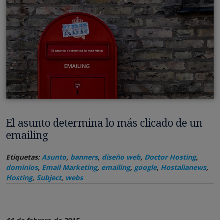
El asunto determina lo más clicado de un
emailing
Etiquetas:
Asunto
,
banners
,
diseño web
,
Doctor Hosting
,
dominios
,
Email Marketing
,
emailing
,
google
,
Hostalianews
,
Hosting
,
Subject
,
webs