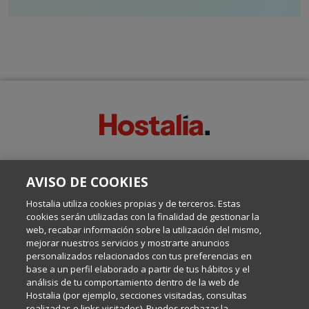
SOBRE ESTE BLOG:
AVISO DE COOKIES
Escrito por el equipo de Comunicación de Hostalia, dirigido por
Inma Castellanos, en el que conversamos sobre Hosting,
Hostalia utiliza cookies propias y de terceros. Estas
Internet y Tecnología.
cookies serán utilizadas con la finalidad de gestionar la
web, recabar información sobre la utilización del mismo,
mejorar nuestros servicios y mostrarte anuncios
Política de privacidad
personalizados relacionados con tus preferencias en
base a un perfil elaborado a partir de tus hábitos y el
análisis de tu comportamiento dentro de la web de
Política de cookies
Hostalia (por ejemplo, secciones visitadas, consultas
realizadas o links visitados). Puedes rechazar la