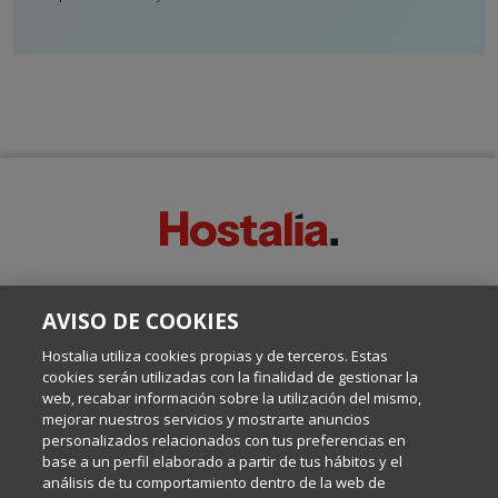
SOBRE ESTE BLOG:
AVISO DE COOKIES
Escrito por el equipo de Comunicación de Hostalia, dirigido por
Inma Castellanos, en el que conversamos sobre Hosting,
Hostalia utiliza cookies propias y de terceros. Estas
Internet y Tecnología.
cookies serán utilizadas con la finalidad de gestionar la
web, recabar información sobre la utilización del mismo,
mejorar nuestros servicios y mostrarte anuncios
Política de privacidad
personalizados relacionados con tus preferencias en
base a un perfil elaborado a partir de tus hábitos y el
análisis de tu comportamiento dentro de la web de
Política de cookies