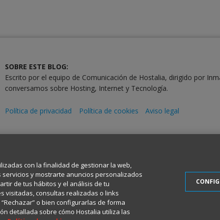
SOBRE ESTE BLOG:
Escrito por el equipo de Comunicación de Hostalia, dirigido por Inm
conversamos sobre Hosting, Internet y Tecnología.
Política de privacidad
Política de cookies
Aviso legal
2001-2026 © Copyright
Todos los Derechos Reservados
ilizadas con la finalidad de gestionar la web,
s servicios y mostrarte anuncios personalizados
CONFI
tir de tus hábitos y el análisis de tu
 visitadas, consultas realizadas o links
en “Rechazar” o bien configurarlas de forma
ón detallada sobre cómo Hostalia utiliza las