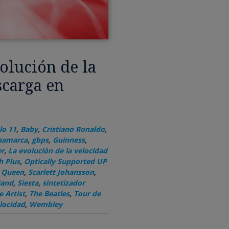
volución de la
scarga en
lo 11
,
Baby
,
Cristiano Ronaldo
,
inamarca
,
gbps
,
Guinness
,
er
,
La evolución de la velocidad
h Plus
,
Optically Supported UP
,
Queen
,
Scarlett Johansson
,
Band
,
Siesta
,
sintetizador
e Artist
,
The Beatles
,
Tour de
locidad
,
Wembley