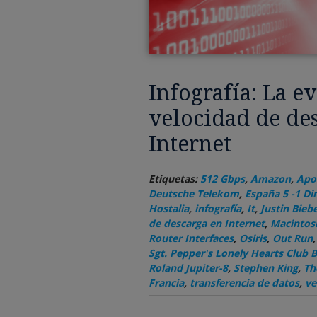
Infografía: La e
velocidad de de
Internet
Etiquetas:
512 Gbps
,
Amazon
,
Apo
Deutsche Telekom
,
España 5 -1 D
Hostalia
,
infografía
,
It
,
Justin Bieb
de descarga en Internet
,
Macintos
Router Interfaces
,
Osiris
,
Out Run
Sgt. Pepper's Lonely Hearts Club 
Roland Jupiter-8
,
Stephen King
,
Th
Francia
,
transferencia de datos
,
ve