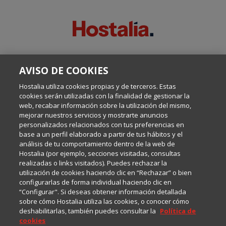
SOBRE ESTE BLOG:
AVISO DE COOKIES
Escrito por el equipo de Comunicación de Hostalia, dirigido por
Inma Castellanos, en el que conversamos sobre Hosting,
Hostalia utiliza cookies propias y de terceros. Estas
Internet y Tecnología.
cookies serán utilizadas con la finalidad de gestionar la
web, recabar información sobre la utilización del mismo,
mejorar nuestros servicios y mostrarte anuncios
Política de privacidad
personalizados relacionados con tus preferencias en
base a un perfil elaborado a partir de tus hábitos y el
análisis de tu comportamiento dentro de la web de
Política de cookies
Hostalia (por ejemplo, secciones visitadas, consultas
realizadas o links visitados). Puedes rechazar la
utilización de cookies haciendo clic en “Rechazar” o bien
Aviso legal
configurarlas de forma individual haciendo clic en
“Configurar". Si deseas obtener información detallada
sobre cómo Hostalia utiliza las cookies, o conocer cómo
deshabilitarlas, también puedes consultar la
Política de
cookies