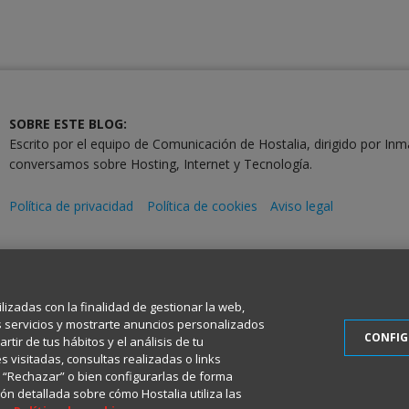
SOBRE ESTE BLOG:
Escrito por el equipo de Comunicación de Hostalia, dirigido por Inm
conversamos sobre Hosting, Internet y Tecnología.
Política de privacidad
Política de cookies
Aviso legal
2001-2026 © Copyright
Todos los Derechos Reservados
ilizadas con la finalidad de gestionar la web,
s servicios y mostrarte anuncios personalizados
CONFI
tir de tus hábitos y el análisis de tu
 visitadas, consultas realizadas o links
en “Rechazar” o bien configurarlas de forma
ón detallada sobre cómo Hostalia utiliza las