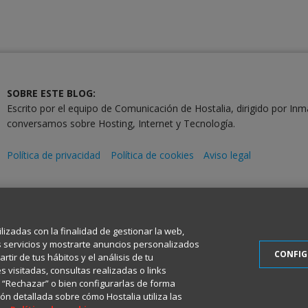
SOBRE ESTE BLOG:
Escrito por el equipo de Comunicación de Hostalia, dirigido por Inm
conversamos sobre Hosting, Internet y Tecnología.
Política de privacidad
Política de cookies
Aviso legal
2001-2026 © Copyright
Todos los Derechos Reservados
ilizadas con la finalidad de gestionar la web,
s servicios y mostrarte anuncios personalizados
CONFI
tir de tus hábitos y el análisis de tu
 visitadas, consultas realizadas o links
en “Rechazar” o bien configurarlas de forma
ón detallada sobre cómo Hostalia utiliza las