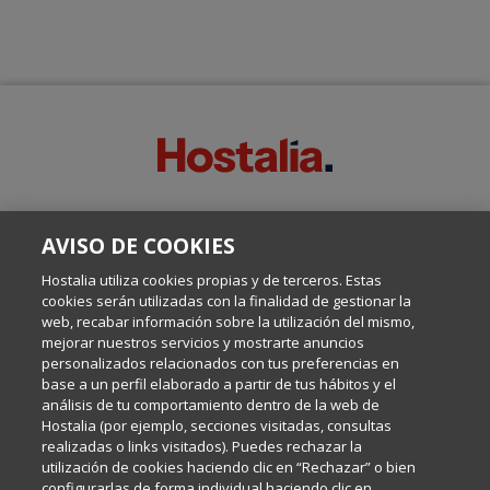
SOBRE ESTE BLOG:
AVISO DE COOKIES
Escrito por el equipo de Comunicación de Hostalia, dirigido por
Inma Castellanos, en el que conversamos sobre Hosting,
Hostalia utiliza cookies propias y de terceros. Estas
Internet y Tecnología.
cookies serán utilizadas con la finalidad de gestionar la
web, recabar información sobre la utilización del mismo,
mejorar nuestros servicios y mostrarte anuncios
Política de privacidad
personalizados relacionados con tus preferencias en
base a un perfil elaborado a partir de tus hábitos y el
análisis de tu comportamiento dentro de la web de
Política de cookies
Hostalia (por ejemplo, secciones visitadas, consultas
realizadas o links visitados). Puedes rechazar la
utilización de cookies haciendo clic en “Rechazar” o bien
Aviso legal
configurarlas de forma individual haciendo clic en