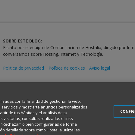
SOBRE ESTE BLOG:
Escrito por el equipo de Comunicación de Hostalia, dirigido por Inm
conversamos sobre Hosting, Internet y Tecnología.
Política de privacidad
Política de cookies
Aviso legal
2001-2026 © Copyright
Todos los Derechos Reservados
ilizadas con la finalidad de gestionar la web,
s servicios y mostrarte anuncios personalizados
CONFI
tir de tus hábitos y el análisis de tu
 visitadas, consultas realizadas o links
en “Rechazar” o bien configurarlas de forma
ón detallada sobre cómo Hostalia utiliza las