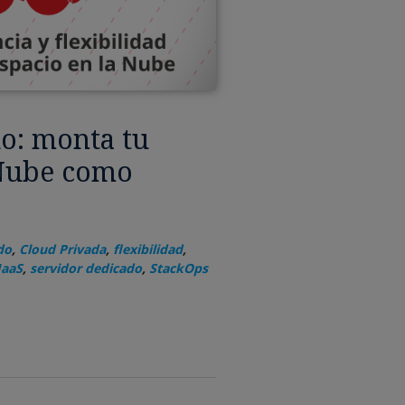
o: monta tu
 Nube como
do
,
Cloud Privada
,
flexibilidad
,
IaaS
,
servidor dedicado
,
StackOps