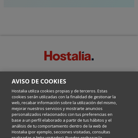
SOBRE ESTE BLOG:
AVISO DE COOKIES
Escrito por el equipo de Comunicación de Hostalia, dirigido por
Inma Castellanos, en el que conversamos sobre Hosting,
Hostalia utiliza cookies propias y de terceros. Estas
Internet y Tecnología.
cookies serán utilizadas con la finalidad de gestionar la
web, recabar información sobre la utilización del mismo,
mejorar nuestros servicios y mostrarte anuncios
Política de privacidad
personalizados relacionados con tus preferencias en
base a un perfil elaborado a partir de tus hábitos y el
análisis de tu comportamiento dentro de la web de
Política de cookies
Hostalia (por ejemplo, secciones visitadas, consultas
realizadas o links visitados). Puedes rechazar la