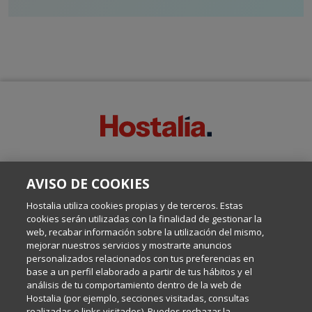
SOBRE ESTE BLOG:
AVISO DE COOKIES
Escrito por el equipo de Comunicación de Hostalia, dirigido por
Inma Castellanos, en el que conversamos sobre Hosting,
Hostalia utiliza cookies propias y de terceros. Estas
Internet y Tecnología.
cookies serán utilizadas con la finalidad de gestionar la
web, recabar información sobre la utilización del mismo,
mejorar nuestros servicios y mostrarte anuncios
Política de privacidad
personalizados relacionados con tus preferencias en
base a un perfil elaborado a partir de tus hábitos y el
análisis de tu comportamiento dentro de la web de
Política de cookies
Hostalia (por ejemplo, secciones visitadas, consultas
realizadas o links visitados). Puedes rechazar la