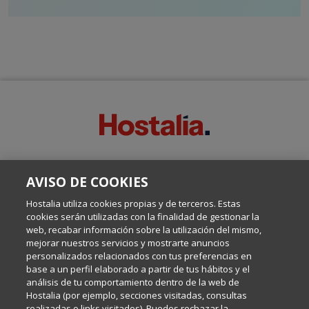
SOBRE ESTE BLOG:
AVISO DE COOKIES
Escrito por el equipo de Comunicación de Hostalia, dirigido por
Inma Castellanos, en el que conversamos sobre Hosting,
Hostalia utiliza cookies propias y de terceros. Estas
Internet y Tecnología.
cookies serán utilizadas con la finalidad de gestionar la
web, recabar información sobre la utilización del mismo,
mejorar nuestros servicios y mostrarte anuncios
Política de privacidad
personalizados relacionados con tus preferencias en
base a un perfil elaborado a partir de tus hábitos y el
análisis de tu comportamiento dentro de la web de
Política de cookies
Hostalia (por ejemplo, secciones visitadas, consultas
realizadas o links visitados). Puedes rechazar la