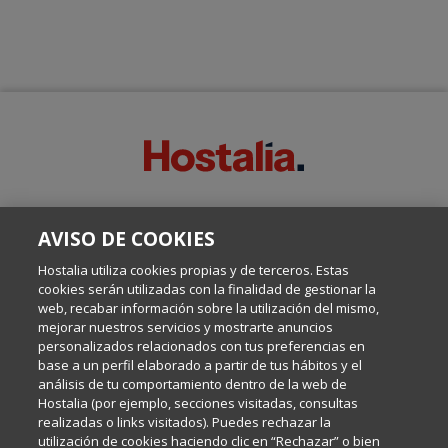
SOBRE ESTE BLOG:
AVISO DE COOKIES
Escrito por el equipo de Comunicación de Hostalia, dirigido por
Inma Castellanos, en el que conversamos sobre Hosting,
Hostalia utiliza cookies propias y de terceros. Estas
Internet y Tecnología.
cookies serán utilizadas con la finalidad de gestionar la
web, recabar información sobre la utilización del mismo,
mejorar nuestros servicios y mostrarte anuncios
Política de privacidad
personalizados relacionados con tus preferencias en
base a un perfil elaborado a partir de tus hábitos y el
análisis de tu comportamiento dentro de la web de
Política de cookies
Hostalia (por ejemplo, secciones visitadas, consultas
realizadas o links visitados). Puedes rechazar la
utilización de cookies haciendo clic en “Rechazar” o bien