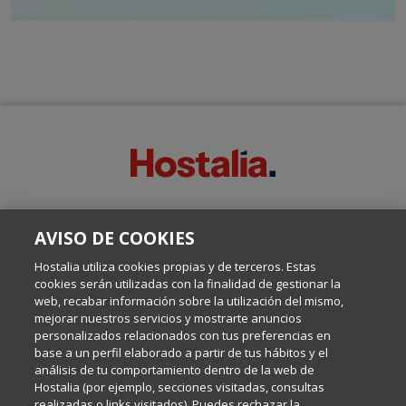
SOBRE ESTE BLOG:
AVISO DE COOKIES
Escrito por el equipo de Comunicación de Hostalia, dirigido por
Inma Castellanos, en el que conversamos sobre Hosting,
Hostalia utiliza cookies propias y de terceros. Estas
Internet y Tecnología.
cookies serán utilizadas con la finalidad de gestionar la
web, recabar información sobre la utilización del mismo,
mejorar nuestros servicios y mostrarte anuncios
Política de privacidad
personalizados relacionados con tus preferencias en
base a un perfil elaborado a partir de tus hábitos y el
análisis de tu comportamiento dentro de la web de
Política de cookies
Hostalia (por ejemplo, secciones visitadas, consultas
realizadas o links visitados). Puedes rechazar la