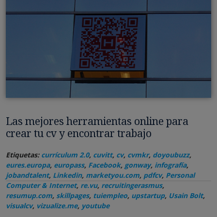
Las mejores herramientas online para
crear tu cv y encontrar trabajo
Etiquetas:
currículum 2.0
,
cuvitt
,
cv
,
cvmkr
,
doyoubuzz
,
eures.europa
,
europass
,
Facebook
,
gonway
,
infografía
,
jobandtalent
,
Linkedin
,
marketyou.com
,
pdfcv
,
Personal
Computer & Internet
,
re.vu
,
recruitingerasmus
,
resumup.com
,
skillpages
,
tuiempleo
,
upstartup
,
Usain Bolt
,
visualcv
,
vizualize.me
,
youtube