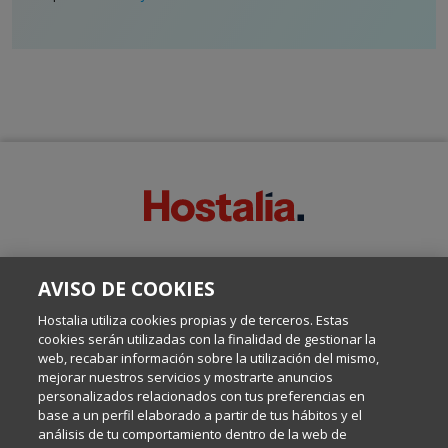
SOBRE ESTE BLOG:
AVISO DE COOKIES
Escrito por el equipo de Comunicación de Hostalia, dirigido por
Inma Castellanos, en el que conversamos sobre Hosting,
Hostalia utiliza cookies propias y de terceros. Estas
Internet y Tecnología.
cookies serán utilizadas con la finalidad de gestionar la
web, recabar información sobre la utilización del mismo,
mejorar nuestros servicios y mostrarte anuncios
Política de privacidad
personalizados relacionados con tus preferencias en
base a un perfil elaborado a partir de tus hábitos y el
análisis de tu comportamiento dentro de la web de
Política de cookies