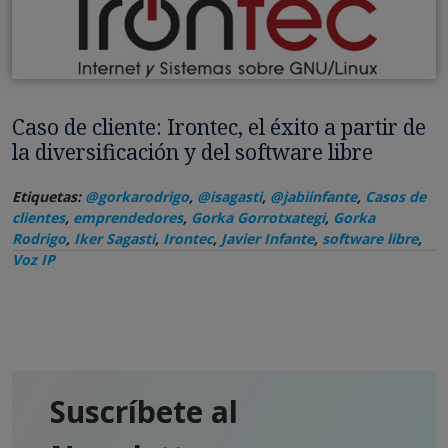
Caso de cliente: Irontec, el éxito a partir de
la diversificación y del software libre
Etiquetas:
@gorkarodrigo
,
@isagasti
,
@jabiinfante
,
Casos de
clientes
,
emprendedores
,
Gorka Gorrotxategi
,
Gorka
Rodrigo
,
Iker Sagasti
,
Irontec
,
Javier Infante
,
software libre
,
Voz IP
Suscríbete al