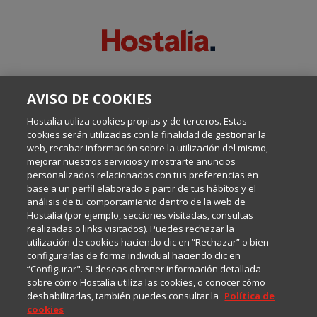
SOBRE ESTE BLOG:
AVISO DE COOKIES
Escrito por el equipo de Comunicación de Hostalia, dirigido por
Inma Castellanos, en el que conversamos sobre Hosting,
Hostalia utiliza cookies propias y de terceros. Estas
Internet y Tecnología.
cookies serán utilizadas con la finalidad de gestionar la
web, recabar información sobre la utilización del mismo,
mejorar nuestros servicios y mostrarte anuncios
Política de privacidad
personalizados relacionados con tus preferencias en
base a un perfil elaborado a partir de tus hábitos y el
análisis de tu comportamiento dentro de la web de
Política de cookies
Hostalia (por ejemplo, secciones visitadas, consultas
realizadas o links visitados). Puedes rechazar la
utilización de cookies haciendo clic en “Rechazar” o bien
Aviso legal
configurarlas de forma individual haciendo clic en
“Configurar". Si deseas obtener información detallada
sobre cómo Hostalia utiliza las cookies, o conocer cómo
deshabilitarlas, también puedes consultar la
Política de
cookies