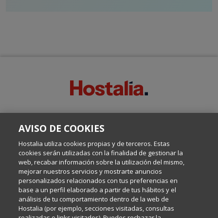
SOBRE ESTE BLOG:
AVISO DE COOKIES
Escrito por el equipo de Comunicación de Hostalia, dirigido por
Inma Castellanos, en el que conversamos sobre Hosting,
Hostalia utiliza cookies propias y de terceros. Estas
Internet y Tecnología.
cookies serán utilizadas con la finalidad de gestionar la
web, recabar información sobre la utilización del mismo,
mejorar nuestros servicios y mostrarte anuncios
Política de privacidad
personalizados relacionados con tus preferencias en
base a un perfil elaborado a partir de tus hábitos y el
análisis de tu comportamiento dentro de la web de
Política de cookies
Hostalia (por ejemplo, secciones visitadas, consultas
realizadas o links visitados). Puedes rechazar la