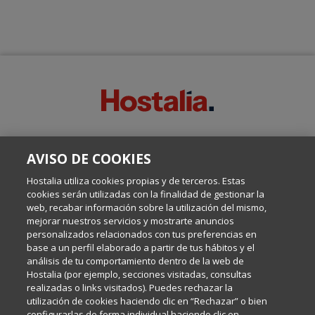
SOBRE ESTE BLOG:
AVISO DE COOKIES
Escrito por el equipo de Comunicación de Hostalia, dirigido por
Inma Castellanos, en el que conversamos sobre Hosting,
Hostalia utiliza cookies propias y de terceros. Estas
Internet y Tecnología.
cookies serán utilizadas con la finalidad de gestionar la
web, recabar información sobre la utilización del mismo,
mejorar nuestros servicios y mostrarte anuncios
Política de privacidad
personalizados relacionados con tus preferencias en
base a un perfil elaborado a partir de tus hábitos y el
análisis de tu comportamiento dentro de la web de
Política de cookies
Hostalia (por ejemplo, secciones visitadas, consultas
realizadas o links visitados). Puedes rechazar la
utilización de cookies haciendo clic en “Rechazar” o bien
Aviso legal
configurarlas de forma individual haciendo clic en