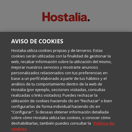
SOBRE ESTE BLOG:
AVISO DE COOKIES
Escrito por el equipo de Comunicación de Hostalia, dirigido por
Inma Castellanos, en el que conversamos sobre Hosting,
Hostalia utiliza cookies propias y de terceros. Estas
Internet y Tecnología.
cookies serán utilizadas con la finalidad de gestionar la
web, recabar información sobre la utilización del mismo,
mejorar nuestros servicios y mostrarte anuncios
Política de privacidad
personalizados relacionados con tus preferencias en
base a un perfil elaborado a partir de tus hábitos y el
análisis de tu comportamiento dentro de la web de
Política de cookies
Hostalia (por ejemplo, secciones visitadas, consultas
realizadas o links visitados). Puedes rechazar la
utilización de cookies haciendo clic en “Rechazar” o bien
Aviso legal
configurarlas de forma individual haciendo clic en
“Configurar". Si deseas obtener información detallada
sobre cómo Hostalia utiliza las cookies, o conocer cómo
deshabilitarlas, también puedes consultar la
Política de
cookies